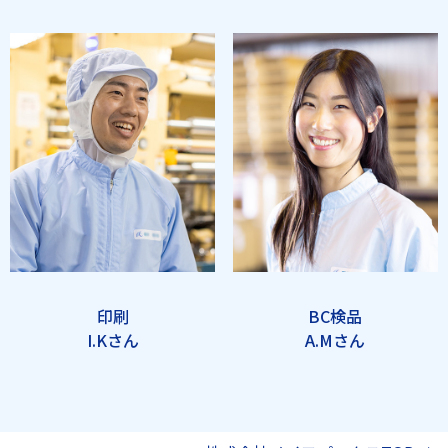
印刷
BC検品
I.Kさん
A.Mさん