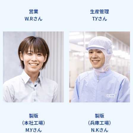
営業
生産管理
W.Rさん
T.Yさん
製版
製版
（本社工場）
（兵庫工場）
M.Yさん
N.Kさん