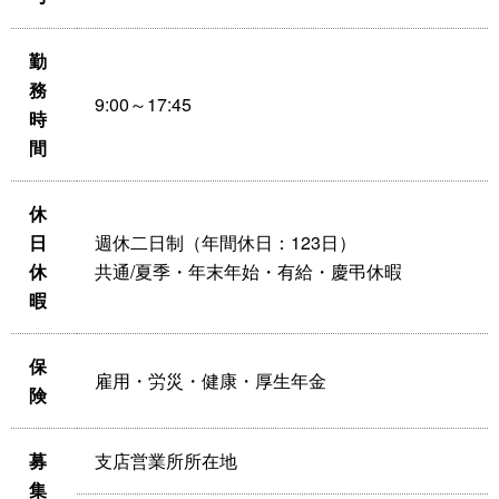
勤
務
9:00～17:45
時
間
休
日
週休二日制（年間休日：123日）
休
共通/夏季・年末年始・有給・慶弔休暇
暇
保
雇用・労災・健康・厚生年金
険
募
支店営業所所在地
集