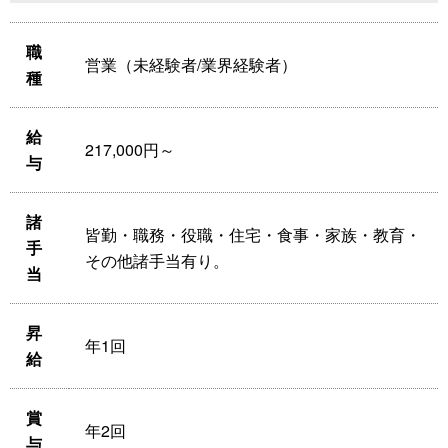
職
営業（未経験者/業界経験者）
種
給
217,000円～
与
諸
皆勤・職務・役職・住宅・食事・家族・教育・
手
その他諸手当有り。
当
昇
年1回
給
賞
年2回
与