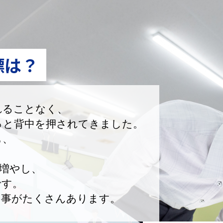
標は？
れることなく、
っと背中を押されてきました。
も、
増やし、
です。
い事がたくさんあります。