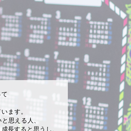
って
ています。
いと思える人、
り成長すると思うし、