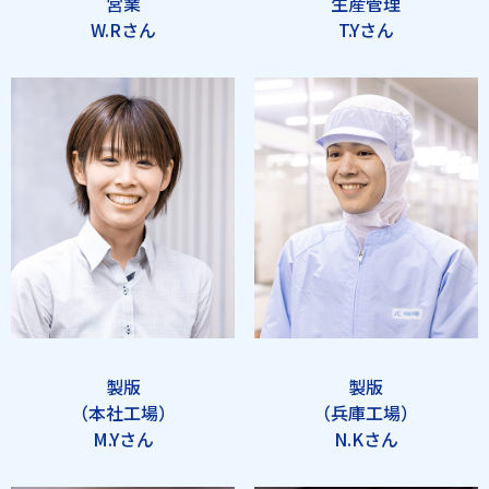
営業
生産管理
W.Rさん
T.Yさん
製版
製版
（本社工場）
（兵庫工場）
M.Yさん
N.Kさん