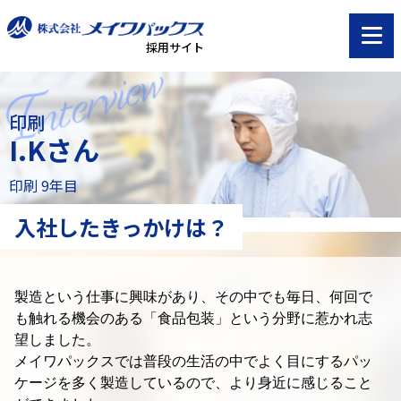
採用サイト
印刷
I.Kさん
印刷 9年目
入社したきっかけは？
製造という仕事に興味があり、その中でも毎日、
何回で
も触れる機会のある「食品包装」という分野に惹かれ志
望しました。
メイワパックスでは普段の生活の中でよく目にするパッ
ケージを多く製造しているので、
より身近に感じること